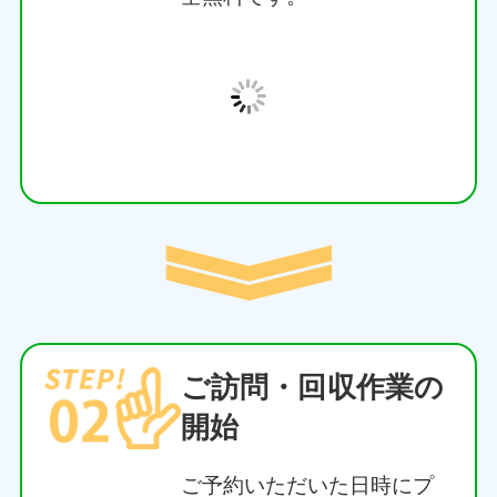
3. わかりやすい明朗会計＆追加料
金なしの安心パック
事前に不用品の量を確認し、明確な無料
お見積りをご提示します。作業後に「出
張費」や「基本料金」などの名目で不当
な追加請求を行うことは一切ありませ
ん。買取できるものはしっかり相殺し、
お客様にとって一番お得な回収プランを
ご提案いたします。