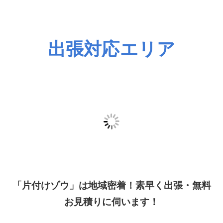
はい、最短即日で対応可能です！トラ
ックの空き状況にもよりますが、急な
退去や引越しで時間がない場合でも迅
速に駆けつけます。まずは今すぐお電
話またはLINEでご相談ください。
ゴミが散乱していて分別もしていませ
んが、そのまま依頼できますか？
もちろん大丈夫です。分別から袋詰
め、搬出までの一連の作業はすべて
「片付けゾウ」のスタッフが代行いた
します。お客様が事前に片付けや仕分