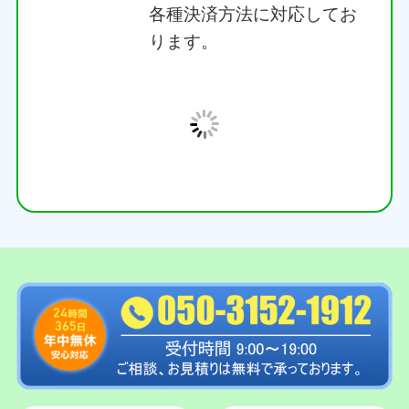
ご訪問・回収作業の
開始
ご予約いただいた日時にプ
ロのスタッフがお伺いしま
す。見積り内容にご納得い
ただけましたら作業スター
ト。分別や搬出はすべてス
タッフが行いますので、お
客様は見ているだけでOKで
す。建物の壁や床の養生
（保護）もしっかりと行い
ます。