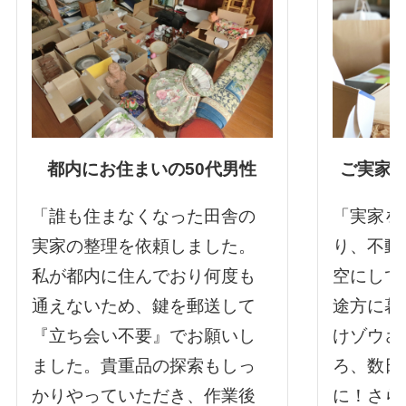
都内にお住まいの50代男性
ご実家を
「誰も住まなくなった田舎の
「実家を
実家の整理を依頼しました。
り、不動
私が都内に住んでおり何度も
空にして
通えないため、鍵を郵送して
途方に暮