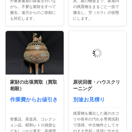
や重要書類の探索を行いな
具、庭の物置まで、家屋内
がら、不要な家財をすべて
の残置物をまるごと一括で
撤去。遠方からのご依頼に
撤去し、空（カラ）の状態
も対応します。
にします。
家財の出張買取（買取
原状回復・ハウスクリ
相殺）
ーニング
作業費からお値引き
別途お見積り
残置物を搬出した後のホコ
骨董品、茶道具、コレクシ
リや長年の汚れを専用洗剤
ョン品、昭和レトロ雑貨な
で清掃。中古物件としてそ
どをしっかり査定。高価買
のまま売却・賃貸に出せる