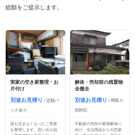
総額をご提示します。
実家の空き家整理・お
解体・売却前の残置物
片付け
全撤去
別途お見積り
別途お見積り
/ 定額パ
/ 間取り
ックあり
別対応
誰も住まなくなったご実家
不動産の売却や家屋解体に
を整理します。思い出の品
向け、生活用品から大型家