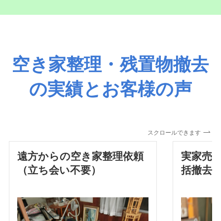
真でのお見積り
も受け付けておりま
す。
空き家整理・残置物撤去
の実績とお客様の声
スクロールできます
遠方からの空き家整理依頼
実家売
（立ち会い不要）
括撤去