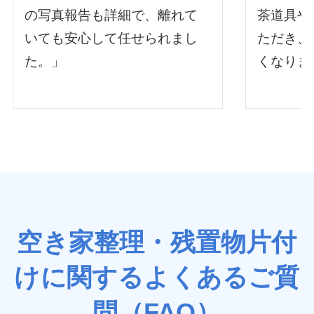
『立ち会い不要』でお願いし
けゾウさ
ました。貴重品の探索もしっ
ろ、数日
かりやっていただき、作業後
に！さら
の写真報告も詳細で、離れて
茶道具や
いても安心して任せられまし
ただき、
た。」
くなりま
空き家整理・残置物片付