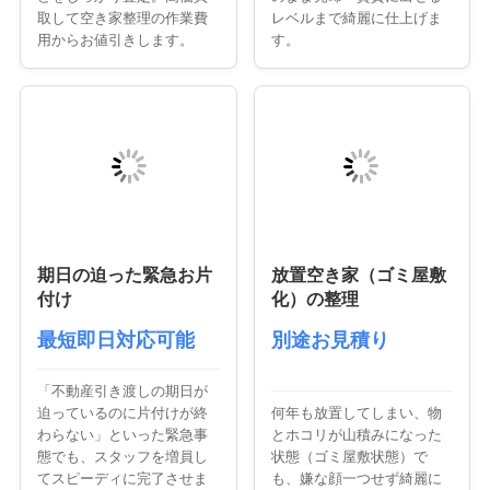
取して空き家整理の作業費
レベルまで綺麗に仕上げま
用からお値引きします。
す。
期日の迫った緊急お片
放置空き家（ゴミ屋敷
付け
化）の整理
最短即日対応可能
別途お見積り
「不動産引き渡しの期日が
迫っているのに片付けが終
何年も放置してしまい、物
わらない」といった緊急事
とホコリが山積みになった
態でも、スタッフを増員し
状態（ゴミ屋敷状態）で
てスピーディに完了させま
も、嫌な顔一つせず綺麗に